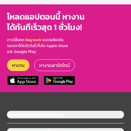
โหลดแอปตอนนี้ หางาน
ได้ทันทีเร็วสุด 1 ชั่วโมง!
ดาวน์โหลด
Daywork
แอปพลิเคชัน
ของเราได้แล้ววันนี้ ทั้งใน Apple Store
และ Google Play
หางาน
หางานพาร์ทไทม์
หางานแยกตามประเภทงาน