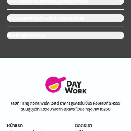
หางานแยกตามเขตในกรุงเทพมหานคร
หางานแยกตามจังหวัดในประเทศไทย
สำหรับผู้สมัครงาน
เลขที่ 111 ทรู ดิจิทัล พาร์ค เวสต์ อาคารยูนิคอร์น ชั้น5 ห้องเลขที่ SH555
ถนนสุขุมวิท แขวงบางจาก เขตพระโขนง กรุงเทพ 10260
หน้าแรก
ติดต่อเรา