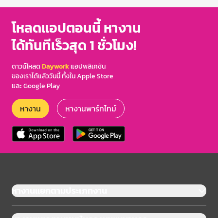
โหลดแอปตอนนี้ หางาน
ได้ทันทีเร็วสุด 1 ชั่วโมง!
ดาวน์โหลด
Daywork
แอปพลิเคชัน
ของเราได้แล้ววันนี้ ทั้งใน Apple Store
และ Google Play
หางาน
หางานพาร์ทไทม์
หางานแยกตามประเภทงาน