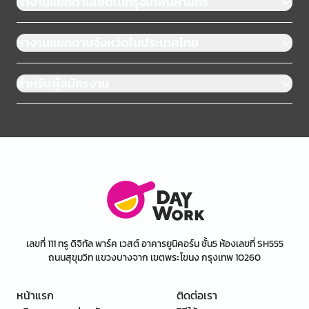
หางานแยกตามเขตในกรุงเทพมหานคร
หางานแยกตามจังหวัดในประเทศไทย
สำหรับผู้สมัครงาน
เลขที่ 111 ทรู ดิจิทัล พาร์ค เวสต์ อาคารยูนิคอร์น ชั้น5 ห้องเลขที่ SH555
ถนนสุขุมวิท แขวงบางจาก เขตพระโขนง กรุงเทพ 10260
หน้าแรก
ติดต่อเรา