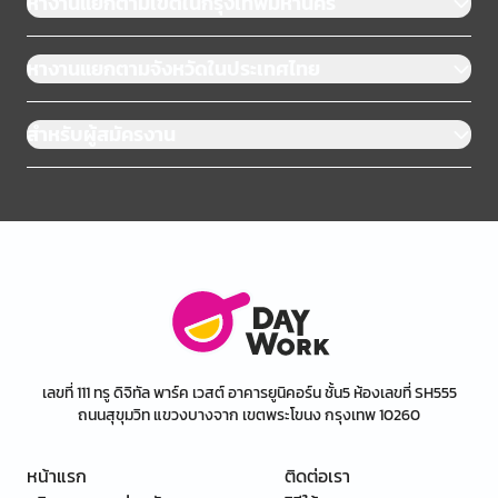
หางานแยกตามเขตในกรุงเทพมหานคร
หางานแยกตามจังหวัดในประเทศไทย
สำหรับผู้สมัครงาน
เลขที่ 111 ทรู ดิจิทัล พาร์ค เวสต์ อาคารยูนิคอร์น ชั้น5 ห้องเลขที่ SH555
ถนนสุขุมวิท แขวงบางจาก เขตพระโขนง กรุงเทพ 10260
หน้าแรก
ติดต่อเรา