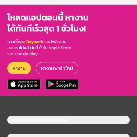
โหลดแอปตอนนี้ หางาน
ได้ทันทีเร็วสุด 1 ชั่วโมง!
ดาวน์โหลด
Daywork
แอปพลิเคชัน
ของเราได้แล้ววันนี้ ทั้งใน Apple Store
และ Google Play
หางาน
หางานพาร์ทไทม์
หางานแยกตามประเภทงาน