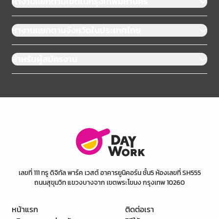
หางานแยกตามเขตในกรุงเทพมหานคร
หางานแยกตามจังหวัดในประเทศไทย
สำหรับผู้สมัครงาน
เลขที่ 111 ทรู ดิจิทัล พาร์ค เวสต์ อาคารยูนิคอร์น ชั้น5 ห้องเลขที่ SH555
ถนนสุขุมวิท แขวงบางจาก เขตพระโขนง กรุงเทพ 10260
หน้าแรก
ติดต่อเรา