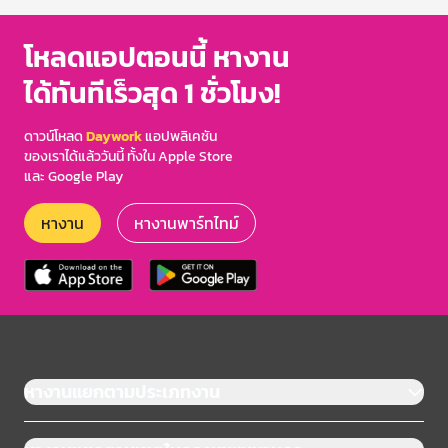
โหลดแอปตอนนี้ หางาน
ได้ทันทีเร็วสุด 1 ชั่วโมง!
ดาวน์โหลด
Daywork
แอปพลิเคชัน
ของเราได้แล้ววันนี้ ทั้งใน Apple Store
และ Google Play
หางาน
หางานพาร์ทไทม์
หางานแยกตามประเภทงาน