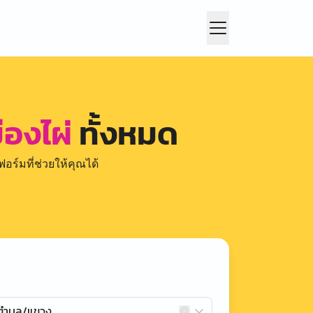
มืองไผ่
ทั้งหมด
อร์มที่ช่วยให้คุณได้
กตำบล/แขวง