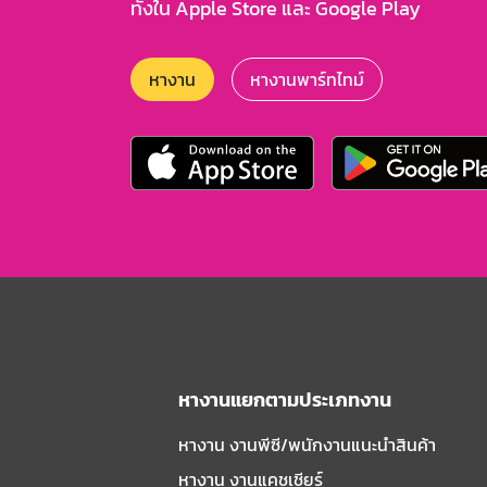
ทั้งใน Apple Store และ Google Play
หางาน
หางานพาร์ทไทม์
หางานแยกตามประเภทงาน
หางาน งานพีซี/พนักงานแนะนําสินค้า
หางาน งานแคชเชียร์