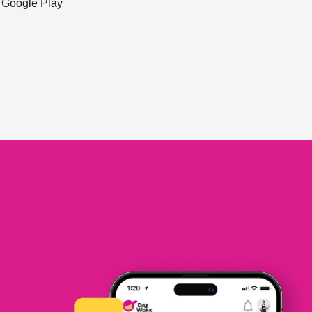
ะ Google Play