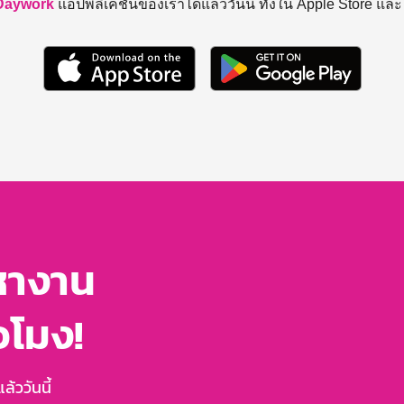
Daywork
แอปพลิเคชันของเราได้แล้ววันนี้ ทั้งใน Apple Store แล
หางาน
่วโมง!
้ววันนี้