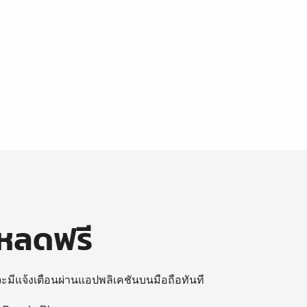
โหลดฟรี
 จะมีแจ้งเตือนผ่านแอปพลิเคชันบนมือถือทันที