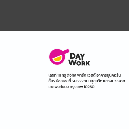
เลขที่ 111 ทรู ดิจิทัล พาร์ค เวสต์ อาคารยูนิคอร์น
ชั้น5 ห้องเลขที่ SH555 ถนนสุขุมวิท แขวงบางจาก
เขตพระโขนง กรุงเทพ 10260