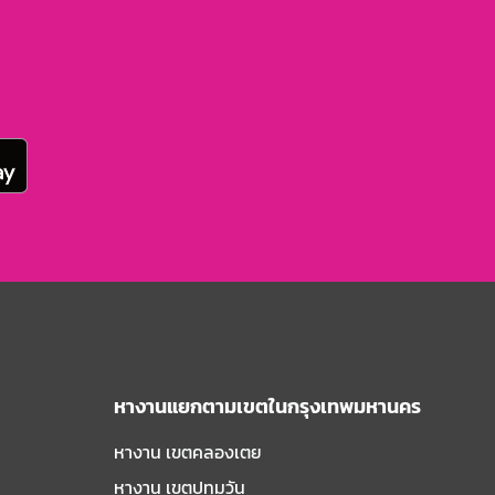
หางานแยกตามเขตในกรุงเทพมหานคร
หางาน เขตคลองเตย
หางาน เขตปทุมวัน