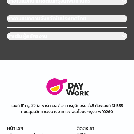
หางานแยกตามเขตในกรุงเทพมหานคร
หางานแยกตามจังหวัดในประเทศไทย
สำหรับผู้สมัครงาน
เลขที่ 111 ทรู ดิจิทัล พาร์ค เวสต์ อาคารยูนิคอร์น ชั้น5 ห้องเลขที่ SH555
ถนนสุขุมวิท แขวงบางจาก เขตพระโขนง กรุงเทพ 10260
หน้าแรก
ติดต่อเรา