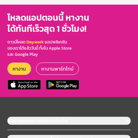
โหลดแอปตอนนี้ หางาน
ได้ทันทีเร็วสุด 1 ชั่วโมง!
ดาวน์โหลด
Daywork
แอปพลิเคชัน
ของเราได้แล้ววันนี้ ทั้งใน Apple Store
และ Google Play
หางาน
หางานพาร์ทไทม์
หางานแยกตามประเภทงาน