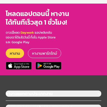
โหลดแอปตอนนี้ หางาน
ได้ทันทีเร็วสุด 1 ชั่วโมง!
ดาวน์โหลด
Daywork
แอปพลิเคชัน
ของเราได้แล้ววันนี้ ทั้งใน Apple Store
และ Google Play
หางาน
หางานพาร์ทไทม์
หางานแยกตามประเภทงาน