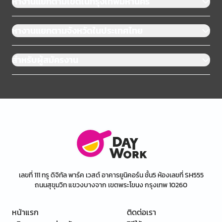
หางานแยกตามเขตในกรุงเทพมหานคร
หางานแยกตามจังหวัดในประเทศไทย
สำหรับผู้สมัครงาน
เลขที่ 111 ทรู ดิจิทัล พาร์ค เวสต์ อาคารยูนิคอร์น ชั้น5 ห้องเลขที่ SH555
ถนนสุขุมวิท แขวงบางจาก เขตพระโขนง กรุงเทพ 10260
หน้าแรก
ติดต่อเรา