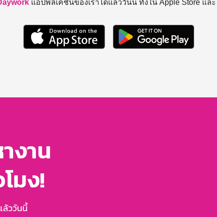
Daywork
แอปพลิเคชันของเราได้แล้ววันนี้ ทั้งใน Apple Store แล
หางาน
่วโมง!
้ววันนี้