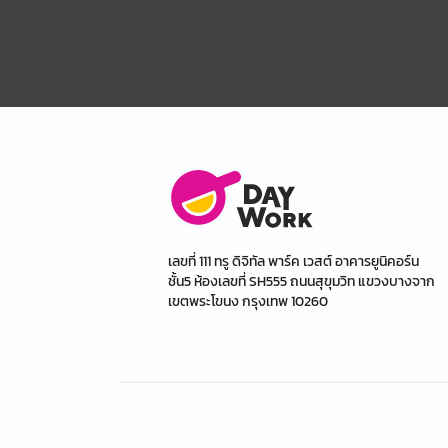
เลขที่ 111 ทรู ดิจิทัล พาร์ค เวสต์ อาคารยูนิคอร์น
ชั้น5 ห้องเลขที่ SH555 ถนนสุขุมวิท แขวงบางจาก
เขตพระโขนง กรุงเทพ 10260