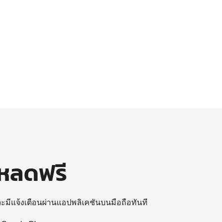
โหลดฟรี
 จะมีแจ้งเตือนผ่านแอปพลิเคชันบนมือถือทันที