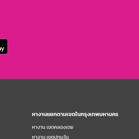
หางานแยกตามเขตในกรุงเทพมหานคร
หางาน เขตคลองเตย
หางาน เขตปทุมวัน