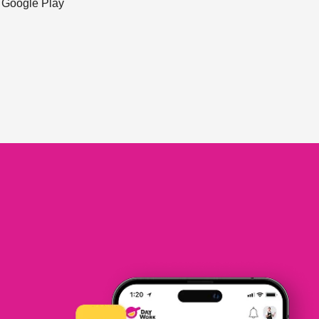
ะ Google Play