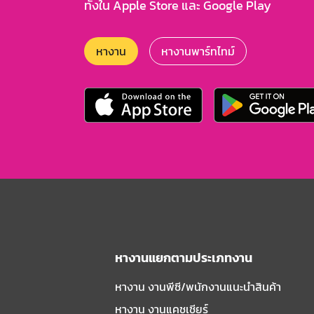
ทั้งใน Apple Store และ Google Play
หางาน
หางานพาร์ทไทม์
หางานแยกตามประเภทงาน
หางาน งานพีซี/พนักงานแนะนําสินค้า
หางาน งานแคชเชียร์