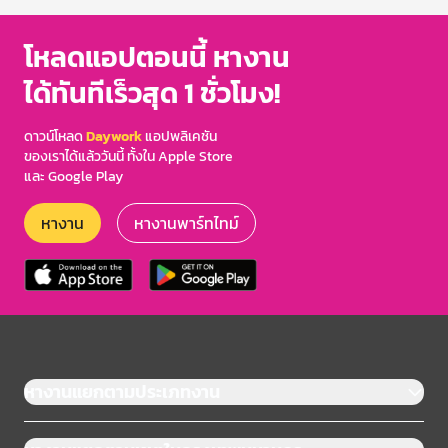
โหลดแอปตอนนี้ หางาน
ได้ทันทีเร็วสุด 1 ชั่วโมง!
ดาวน์โหลด
Daywork
แอปพลิเคชัน
ของเราได้แล้ววันนี้ ทั้งใน Apple Store
และ Google Play
หางาน
หางานพาร์ทไทม์
หางานแยกตามประเภทงาน