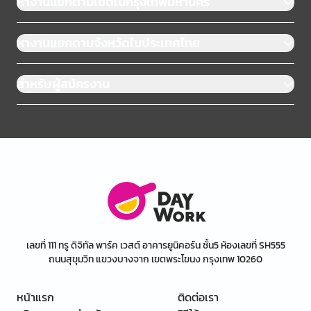
หางานแยกตามเขตในกรุงเทพมหานคร
หางานแยกตามจังหวัดในประเทศไทย
สำหรับผู้สมัครงาน
เลขที่ 111 ทรู ดิจิทัล พาร์ค เวสต์ อาคารยูนิคอร์น ชั้น5 ห้องเลขที่ SH555
ถนนสุขุมวิท แขวงบางจาก เขตพระโขนง กรุงเทพ 10260
หน้าแรก
ติดต่อเรา