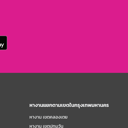
หางานแยกตามเขตในกรุงเทพมหานคร
หางาน เขตคลองเตย
หางาน เขตปทุมวัน