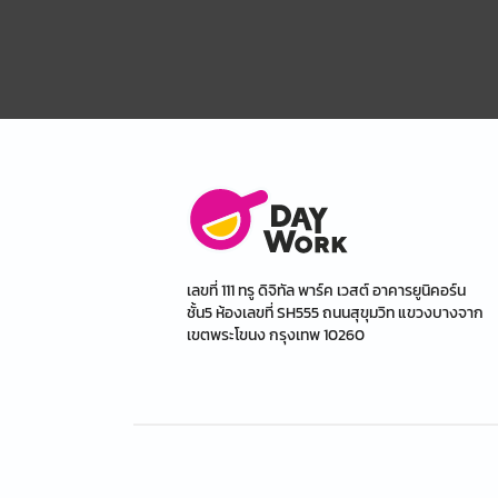
เลขที่ 111 ทรู ดิจิทัล พาร์ค เวสต์ อาคารยูนิคอร์น
ชั้น5 ห้องเลขที่ SH555 ถนนสุขุมวิท แขวงบางจาก
เขตพระโขนง กรุงเทพ 10260