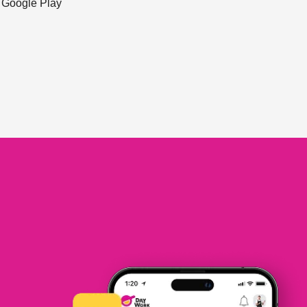
ะ Google Play