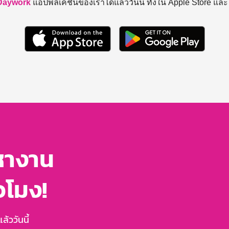
Daywork
แอปพลิเคชันของเราได้แล้ววันนี้ ทั้งใน Apple Store แล
หางาน
่วโมง!
้ววันนี้