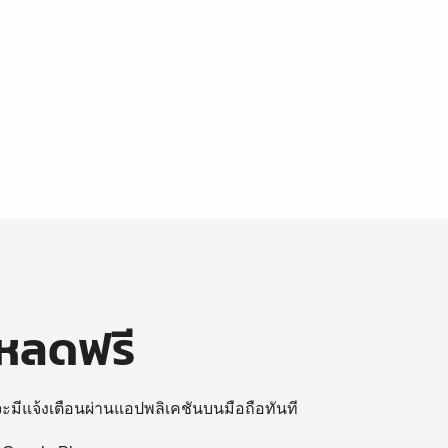
โหลดฟรี
 จะมีแจ้งเตือนผ่านแอปพลิเคชันบนมือถือทันที