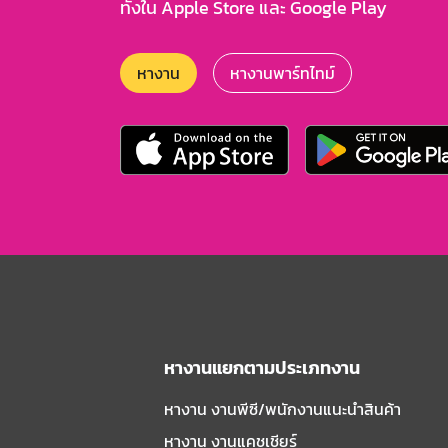
ทั้งใน Apple Store และ Google Play
หางาน
หางานพาร์ทไทม์
หางานแยกตามประเภทงาน
หางาน งานพีซี/พนักงานแนะนําสินค้า
หางาน งานแคชเชียร์