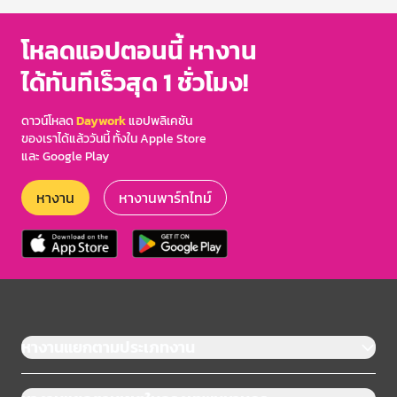
โหลดแอปตอนนี้ หางาน
ได้ทันทีเร็วสุด 1 ชั่วโมง!
ดาวน์โหลด
Daywork
แอปพลิเคชัน
ของเราได้แล้ววันนี้ ทั้งใน Apple Store
และ Google Play
หางาน
หางานพาร์ทไทม์
หางานแยกตามประเภทงาน