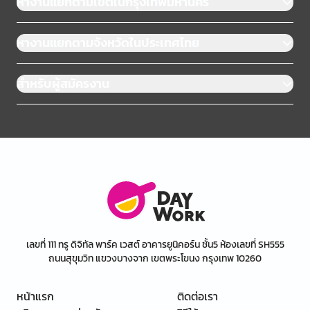
หางานแยกตามเขตในกรุงเทพมหานคร
หางานแยกตามจังหวัดในประเทศไทย
สำหรับผู้สมัครงาน
เลขที่ 111 ทรู ดิจิทัล พาร์ค เวสต์ อาคารยูนิคอร์น ชั้น5 ห้องเลขที่ SH555
ถนนสุขุมวิท แขวงบางจาก เขตพระโขนง กรุงเทพ 10260
หน้าแรก
ติดต่อเรา