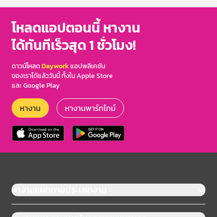
โหลดแอปตอนนี้ หางาน
ได้ทันทีเร็วสุด 1 ชั่วโมง!
ดาวน์โหลด
Daywork
แอปพลิเคชัน
ของเราได้แล้ววันนี้ ทั้งใน Apple Store
และ Google Play
หางาน
หางานพาร์ทไทม์
หางานแยกตามประเภทงาน