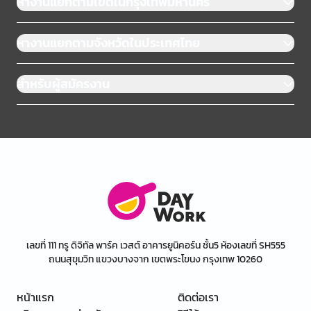
หางานแยกตามเขตในกรุงเทพมหานคร
หางานแยกตามจังหวัดในประเทศไทย
สำหรับผู้สมัครงาน
เลขที่ 111 ทรู ดิจิทัล พาร์ค เวสต์ อาคารยูนิคอร์น ชั้น5 ห้องเลขที่ SH555
ถนนสุขุมวิท แขวงบางจาก เขตพระโขนง กรุงเทพ 10260
หน้าแรก
ติดต่อเรา