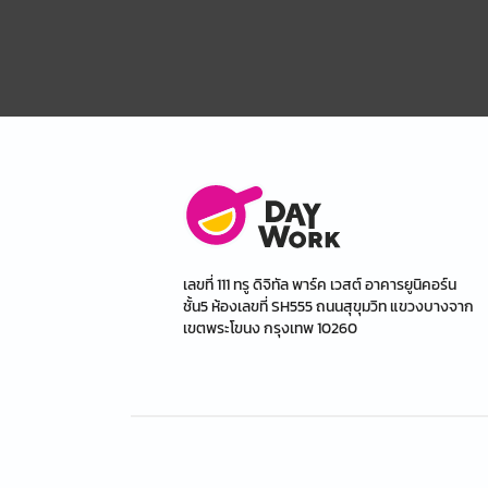
เลขที่ 111 ทรู ดิจิทัล พาร์ค เวสต์ อาคารยูนิคอร์น
ชั้น5 ห้องเลขที่ SH555 ถนนสุขุมวิท แขวงบางจาก
เขตพระโขนง กรุงเทพ 10260