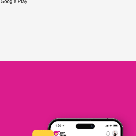
ะ Google Play