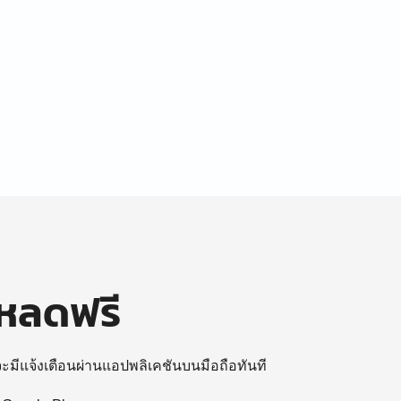
โหลดฟรี
 จะมีแจ้งเตือนผ่านแอปพลิเคชันบนมือถือทันที