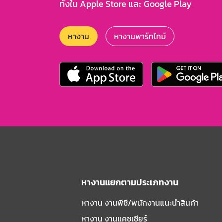
ทั้งใน Apple Store และ Google Play
หางาน
หางานพาร์ทไทม์
หางานแยกตามประเภทงาน
หางาน งานพีซี/พนักงานแนะนําสินค้า
หางาน งานแคชเชียร์