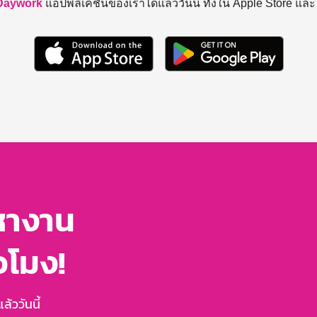
Daywork
แอปพลิเคชันของเราได้แล้ววันนี้ ทั้งใน Apple Store แล
หางาน
่วโมง!
้ววันนี้