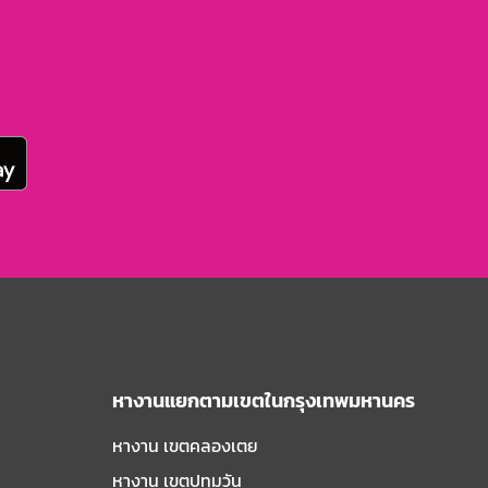
หางานแยกตามเขตในกรุงเทพมหานคร
หางาน เขตคลองเตย
หางาน เขตปทุมวัน