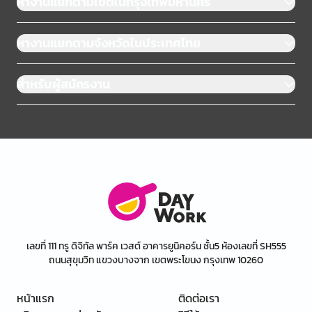
หางานแยกตามเขตในกรุงเทพมหานคร
หางานแยกตามจังหวัดในประเทศไทย
สำหรับผู้สมัครงาน
เลขที่ 111 ทรู ดิจิทัล พาร์ค เวสต์ อาคารยูนิคอร์น ชั้น5 ห้องเลขที่ SH555
ถนนสุขุมวิท แขวงบางจาก เขตพระโขนง กรุงเทพ 10260
หน้าแรก
ติดต่อเรา