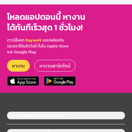
โหลดแอปตอนนี้ หางาน
ได้ทันทีเร็วสุด 1 ชั่วโมง!
ดาวน์โหลด
Daywork
แอปพลิเคชัน
ของเราได้แล้ววันนี้ ทั้งใน Apple Store
และ Google Play
หางาน
หางานพาร์ทไทม์
หางานแยกตามประเภทงาน