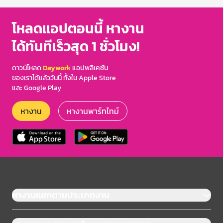
โหลดแอปตอนนี้ หางาน
ได้ทันทีเร็วสุด 1 ชั่วโมง!
ดาวน์โหลด
Daywork
แอปพลิเคชัน
ของเราได้แล้ววันนี้ ทั้งใน Apple Store
และ Google Play
หางาน
หางานพาร์ทไทม์
หางานแยกตามประเภทงาน