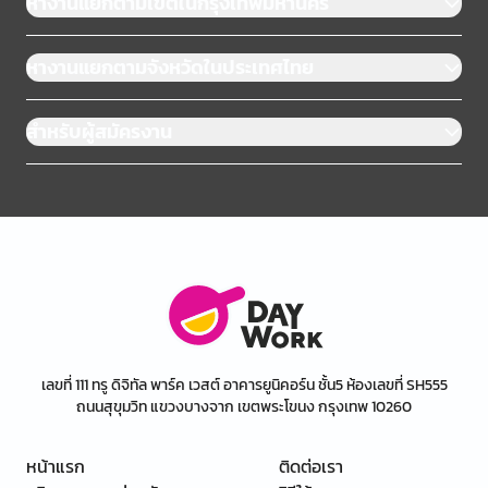
หางานแยกตามเขตในกรุงเทพมหานคร
หางานแยกตามจังหวัดในประเทศไทย
สำหรับผู้สมัครงาน
เลขที่ 111 ทรู ดิจิทัล พาร์ค เวสต์ อาคารยูนิคอร์น ชั้น5 ห้องเลขที่ SH555
ถนนสุขุมวิท แขวงบางจาก เขตพระโขนง กรุงเทพ 10260
หน้าแรก
ติดต่อเรา