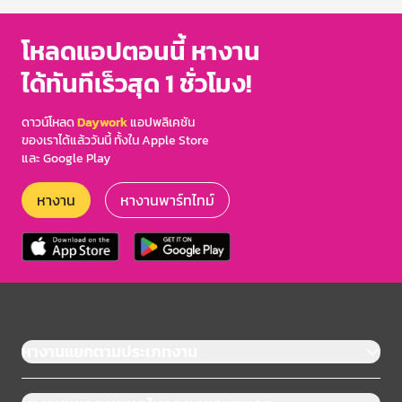
โหลดแอปตอนนี้ หางาน
ได้ทันทีเร็วสุด 1 ชั่วโมง!
ดาวน์โหลด
Daywork
แอปพลิเคชัน
ของเราได้แล้ววันนี้ ทั้งใน Apple Store
และ Google Play
หางาน
หางานพาร์ทไทม์
หางานแยกตามประเภทงาน