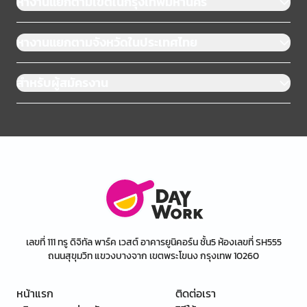
หางานแยกตามเขตในกรุงเทพมหานคร
หางานแยกตามจังหวัดในประเทศไทย
สำหรับผู้สมัครงาน
เลขที่ 111 ทรู ดิจิทัล พาร์ค เวสต์ อาคารยูนิคอร์น ชั้น5 ห้องเลขที่ SH555
ถนนสุขุมวิท แขวงบางจาก เขตพระโขนง กรุงเทพ 10260
หน้าแรก
ติดต่อเรา