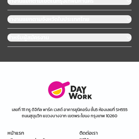
หางานแยกตามเขตในกรุงเทพมหานคร
หางานแยกตามจังหวัดในประเทศไทย
สำหรับผู้สมัครงาน
เลขที่ 111 ทรู ดิจิทัล พาร์ค เวสต์ อาคารยูนิคอร์น ชั้น5 ห้องเลขที่ SH555
ถนนสุขุมวิท แขวงบางจาก เขตพระโขนง กรุงเทพ 10260
หน้าแรก
ติดต่อเรา