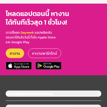
โหลดแอปตอนนี้ หางาน
ได้ทันทีเร็วสุด 1 ชั่วโมง!
ดาวน์โหลด
Daywork
แอปพลิเคชัน
ของเราได้แล้ววันนี้ ทั้งใน Apple Store
และ Google Play
หางาน
หางานพาร์ทไทม์
หางานแยกตามประเภทงาน