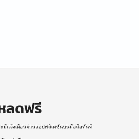
โหลดฟรี
 จะมีแจ้งเตือนผ่านแอปพลิเคชันบนมือถือทันที