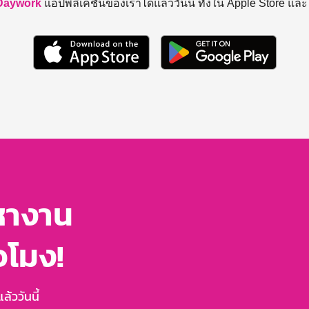
Daywork
แอปพลิเคชันของเราได้แล้ววันนี้ ทั้งใน Apple Store แล
หางาน
่วโมง!
้ววันนี้