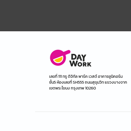
เลขที่ 111 ทรู ดิจิทัล พาร์ค เวสต์ อาคารยูนิคอร์น
ชั้น5 ห้องเลขที่ SH555 ถนนสุขุมวิท แขวงบางจาก
เขตพระโขนง กรุงเทพ 10260