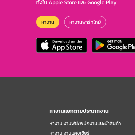
ทั้งใน Apple Store และ Google Play
หางาน
หางานพาร์ทไทม์
หางานแยกตามประเภทงาน
หางาน งานพีซี/พนักงานแนะนําสินค้า
หางาน งานแคชเชียร์