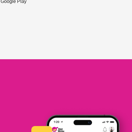
ะ Google Play