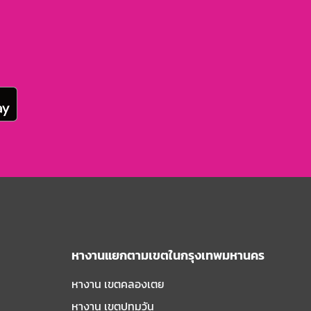
หางานแยกตามเขตในกรุงเทพมหานคร
หางาน เขตคลองเตย
หางาน เขตปทุมวัน