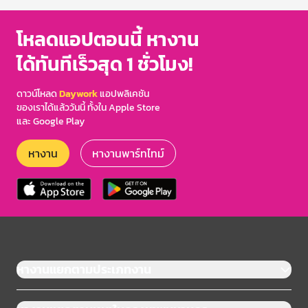
โหลดแอปตอนนี้ หางาน
ได้ทันทีเร็วสุด 1 ชั่วโมง!
ดาวน์โหลด
Daywork
แอปพลิเคชัน
ของเราได้แล้ววันนี้ ทั้งใน Apple Store
และ Google Play
หางาน
หางานพาร์ทไทม์
หางานแยกตามประเภทงาน