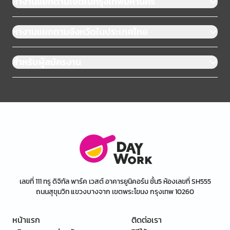
หางานแยกตามเขตในกรุงเทพมหานคร
หางานแยกตามจังหวัดในประเทศไทย
สำหรับผู้สมัครงาน
เลขที่ 111 ทรู ดิจิทัล พาร์ค เวสต์ อาคารยูนิคอร์น ชั้น5 ห้องเลขที่ SH555
ถนนสุขุมวิท แขวงบางจาก เขตพระโขนง กรุงเทพ 10260
หน้าแรก
ติดต่อเรา