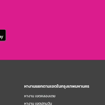
หางานแยกตามเขตในกรุงเทพมหานคร
หางาน เขตคลองเตย
หางาน เขตปทุมวัน