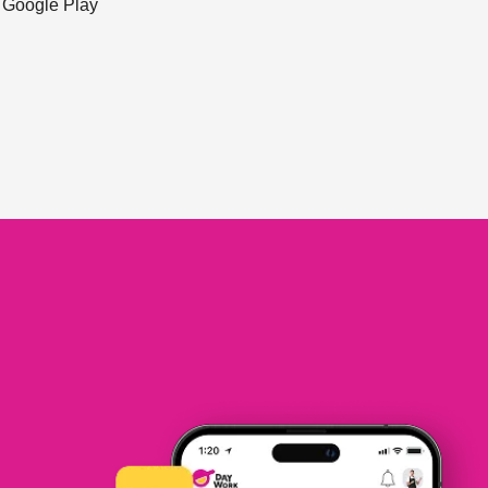
ะ Google Play