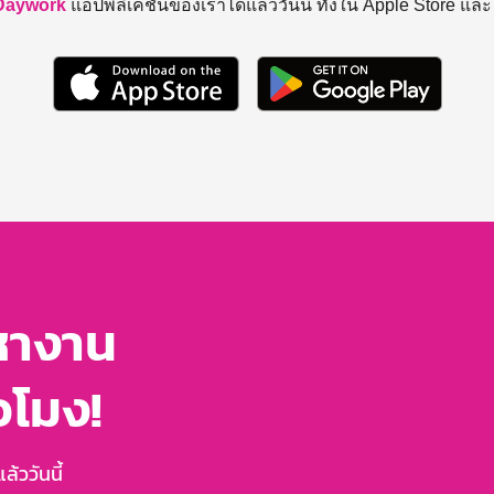
Daywork
แอปพลิเคชันของเราได้แล้ววันนี้ ทั้งใน Apple Store แล
หางาน
่วโมง!
้ววันนี้