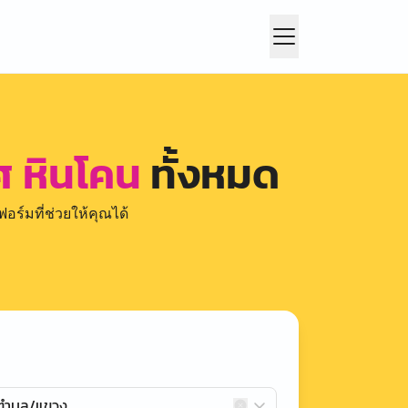
ศ หินโคน
ทั้งหมด
อร์มที่ช่วยให้คุณได้
กตำบล/แขวง