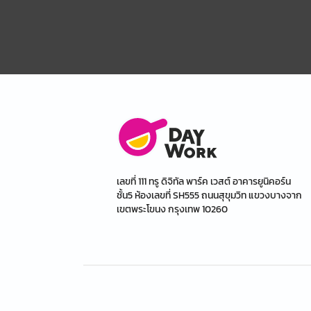
เลขที่ 111 ทรู ดิจิทัล พาร์ค เวสต์ อาคารยูนิคอร์น
ชั้น5 ห้องเลขที่ SH555 ถนนสุขุมวิท แขวงบางจาก
เขตพระโขนง กรุงเทพ 10260