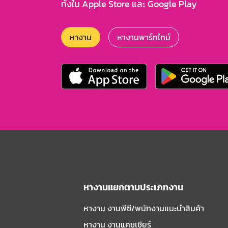
ทั้งใน Apple Store และ Google Play
หางาน
หางานพาร์ทไทม์
หางานแยกตามประเภทงาน
หางาน งานพีซี/พนักงานแนะนําสินค้า
หางาน งานแคชเชียร์