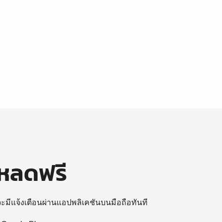
โหลดฟรี
 จะมีแจ้งเตือนผ่านแอปพลิเคชันบนมือถือทันที