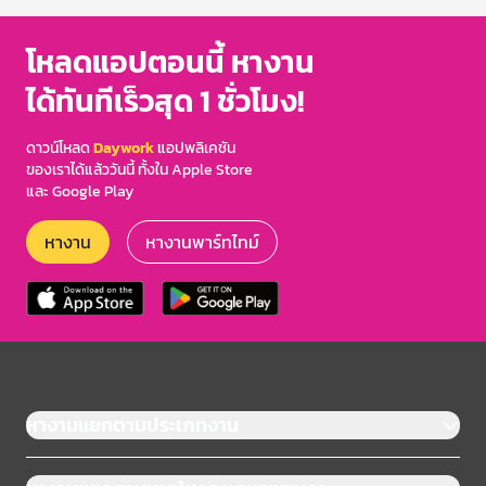
โหลดแอปตอนนี้ หางาน
ได้ทันทีเร็วสุด 1 ชั่วโมง!
ดาวน์โหลด
Daywork
แอปพลิเคชัน
ของเราได้แล้ววันนี้ ทั้งใน Apple Store
และ Google Play
หางาน
หางานพาร์ทไทม์
หางานแยกตามประเภทงาน