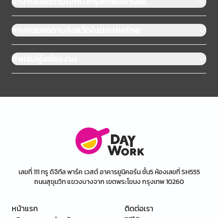
หางานแยกตามเขตในกรุงเทพมหานคร
หางานแยกตามจังหวัดในประเทศไทย
สำหรับผู้สมัครงาน
เลขที่ 111 ทรู ดิจิทัล พาร์ค เวสต์ อาคารยูนิคอร์น ชั้น5 ห้องเลขที่ SH555
ถนนสุขุมวิท แขวงบางจาก เขตพระโขนง กรุงเทพ 10260
หน้าแรก
ติดต่อเรา