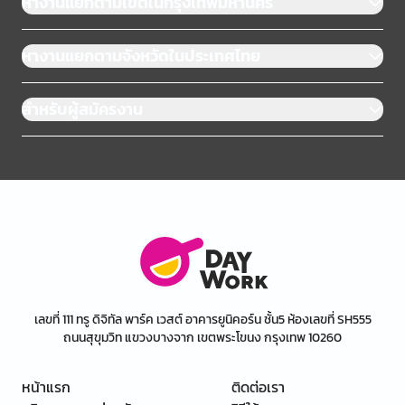
หางานแยกตามเขตในกรุงเทพมหานคร
หางานแยกตามจังหวัดในประเทศไทย
สำหรับผู้สมัครงาน
เลขที่ 111 ทรู ดิจิทัล พาร์ค เวสต์ อาคารยูนิคอร์น ชั้น5 ห้องเลขที่ SH555
ถนนสุขุมวิท แขวงบางจาก เขตพระโขนง กรุงเทพ 10260
หน้าแรก
ติดต่อเรา