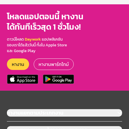
โหลดแอปตอนนี้ หางาน
ได้ทันทีเร็วสุด 1 ชั่วโมง!
ดาวน์โหลด
Daywork
แอปพลิเคชัน
ของเราได้แล้ววันนี้ ทั้งใน Apple Store
และ Google Play
หางาน
หางานพาร์ทไทม์
หางานแยกตามประเภทงาน