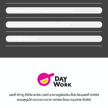
หางานแยกตามเขตในกรุงเทพมหานคร
หางานแยกตามจังหวัดในประเทศไทย
สำหรับผู้สมัครงาน
เลขที่ 111 ทรู ดิจิทัล พาร์ค เวสต์ อาคารยูนิคอร์น ชั้น5 ห้องเลขที่ SH555
ถนนสุขุมวิท แขวงบางจาก เขตพระโขนง กรุงเทพ 10260