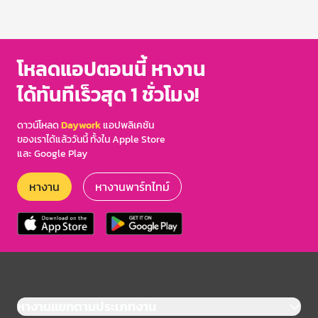
โหลดแอปตอนนี้ หางาน
ได้ทันทีเร็วสุด 1 ชั่วโมง!
ดาวน์โหลด
Daywork
แอปพลิเคชัน
ของเราได้แล้ววันนี้ ทั้งใน Apple Store
และ Google Play
หางาน
หางานพาร์ทไทม์
หางานแยกตามประเภทงาน