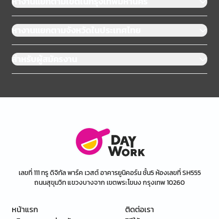
หางานแยกตามเขตในกรุงเทพมหานคร
หางานแยกตามจังหวัดในประเทศไทย
สำหรับผู้สมัครงาน
เลขที่ 111 ทรู ดิจิทัล พาร์ค เวสต์ อาคารยูนิคอร์น ชั้น5 ห้องเลขที่ SH555
ถนนสุขุมวิท แขวงบางจาก เขตพระโขนง กรุงเทพ 10260
หน้าแรก
ติดต่อเรา