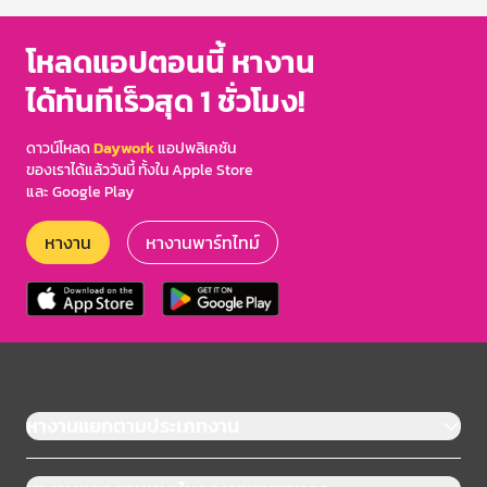
โหลดแอปตอนนี้ หางาน
ได้ทันทีเร็วสุด 1 ชั่วโมง!
ดาวน์โหลด
Daywork
แอปพลิเคชัน
ของเราได้แล้ววันนี้ ทั้งใน Apple Store
และ Google Play
หางาน
หางานพาร์ทไทม์
หางานแยกตามประเภทงาน