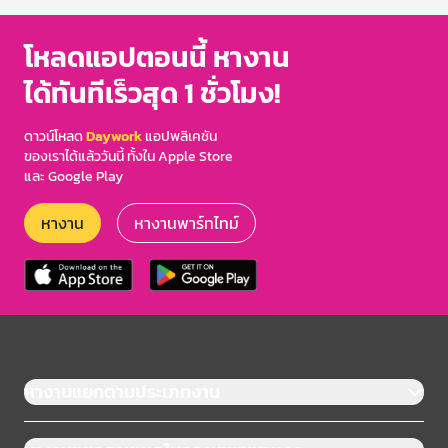
โหลดแอปตอนนี้ หางาน
ได้ทันทีเร็วสุด 1 ชั่วโมง!
ดาวน์โหลด
Daywork
แอปพลิเคชัน
ของเราได้แล้ววันนี้ ทั้งใน Apple Store
และ Google Play
หางาน
หางานพาร์ทไทม์
หางานแยกตามประเภทงาน