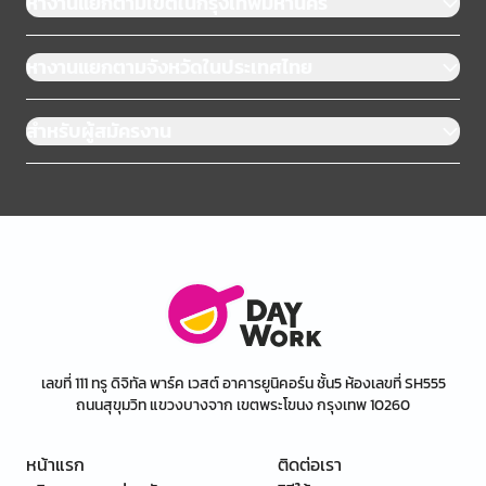
หางานแยกตามเขตในกรุงเทพมหานคร
หางานแยกตามจังหวัดในประเทศไทย
สำหรับผู้สมัครงาน
เลขที่ 111 ทรู ดิจิทัล พาร์ค เวสต์ อาคารยูนิคอร์น ชั้น5 ห้องเลขที่ SH555
ถนนสุขุมวิท แขวงบางจาก เขตพระโขนง กรุงเทพ 10260
หน้าแรก
ติดต่อเรา