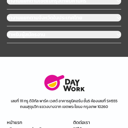
หางานแยกตามเขตในกรุงเทพมหานคร
หางานแยกตามจังหวัดในประเทศไทย
สำหรับผู้สมัครงาน
เลขที่ 111 ทรู ดิจิทัล พาร์ค เวสต์ อาคารยูนิคอร์น ชั้น5 ห้องเลขที่ SH555
ถนนสุขุมวิท แขวงบางจาก เขตพระโขนง กรุงเทพ 10260
หน้าแรก
ติดต่อเรา