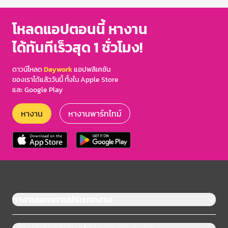
โหลดแอปตอนนี้ หางาน
ได้ทันทีเร็วสุด 1 ชั่วโมง!
ดาวน์โหลด
Daywork
แอปพลิเคชัน
ของเราได้แล้ววันนี้ ทั้งใน Apple Store
และ Google Play
หางาน
หางานพาร์ทไทม์
หางานแยกตามประเภทงาน