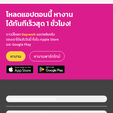
โหลดแอปตอนนี้ หางาน
ได้ทันทีเร็วสุด 1 ชั่วโมง!
ดาวน์โหลด
Daywork
แอปพลิเคชัน
ของเราได้แล้ววันนี้ ทั้งใน Apple Store
และ Google Play
หางาน
หางานพาร์ทไทม์
หางานแยกตามประเภทงาน