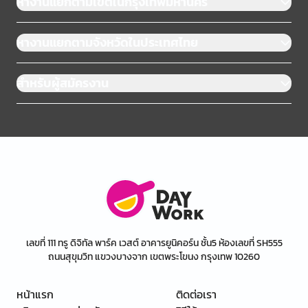
หางานแยกตามเขตในกรุงเทพมหานคร
หางานแยกตามจังหวัดในประเทศไทย
สำหรับผู้สมัครงาน
เลขที่ 111 ทรู ดิจิทัล พาร์ค เวสต์ อาคารยูนิคอร์น ชั้น5 ห้องเลขที่ SH555
ถนนสุขุมวิท แขวงบางจาก เขตพระโขนง กรุงเทพ 10260
หน้าแรก
ติดต่อเรา