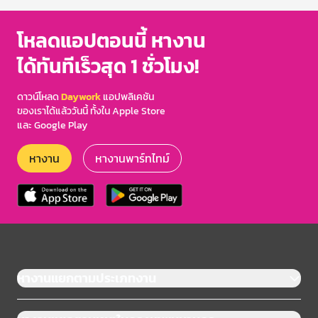
โหลดแอปตอนนี้ หางาน
ได้ทันทีเร็วสุด 1 ชั่วโมง!
ดาวน์โหลด
Daywork
แอปพลิเคชัน
ของเราได้แล้ววันนี้ ทั้งใน Apple Store
และ Google Play
หางาน
หางานพาร์ทไทม์
หางานแยกตามประเภทงาน