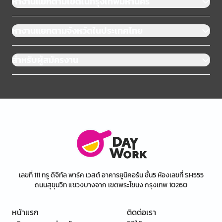
หางานแยกตามเขตในกรุงเทพมหานคร
หางานแยกตามจังหวัดในประเทศไทย
สำหรับผู้สมัครงาน
เลขที่ 111 ทรู ดิจิทัล พาร์ค เวสต์ อาคารยูนิคอร์น ชั้น5 ห้องเลขที่ SH555
ถนนสุขุมวิท แขวงบางจาก เขตพระโขนง กรุงเทพ 10260
หน้าแรก
ติดต่อเรา