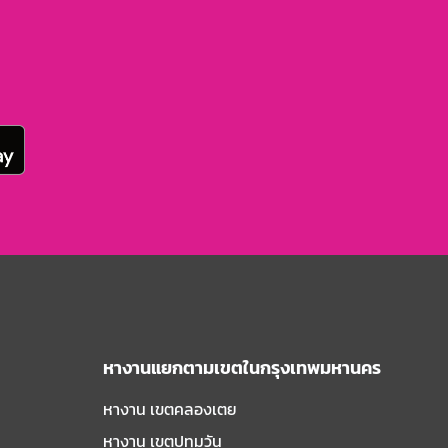
หางานแยกตามเขตในกรุงเทพมหานคร
หางาน เขตคลองเตย
หางาน เขตปทุมวัน