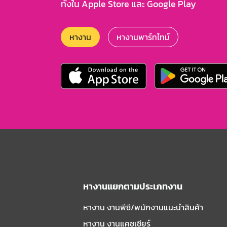
ทั้งใน Apple Store และ Google Play
หางาน
หางานพาร์ทไทม์
หางานแยกตามประเภทงาน
หางาน งานพีซี/พนักงานแนะนําสินค้า
หางาน งานแคชเชียร์