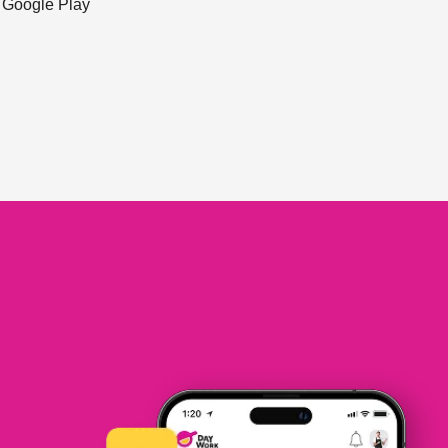
ะ Google Play