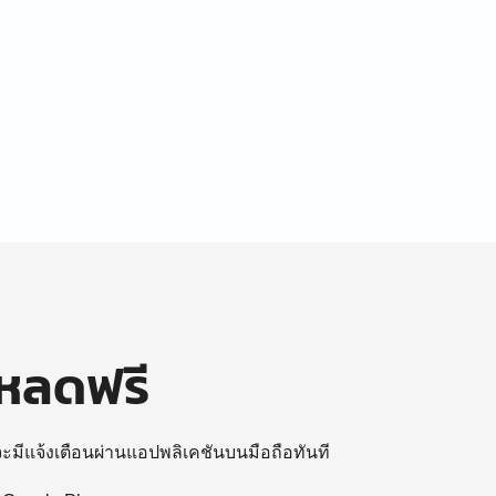
โหลดฟรี
 จะมีแจ้งเตือนผ่านแอปพลิเคชันบนมือถือทันที