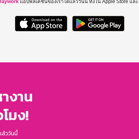
Daywork
แอปพลิเคชันของเราได้แล้ววันนี้ ทั้งใน Apple Store แล
หางาน
่วโมง!
้ววันนี้