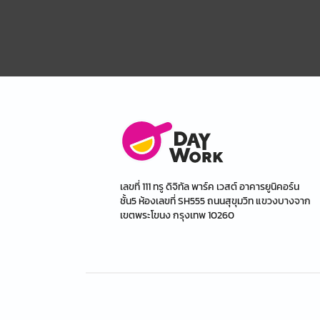
เลขที่ 111 ทรู ดิจิทัล พาร์ค เวสต์ อาคารยูนิคอร์น
ชั้น5 ห้องเลขที่ SH555 ถนนสุขุมวิท แขวงบางจาก
เขตพระโขนง กรุงเทพ 10260