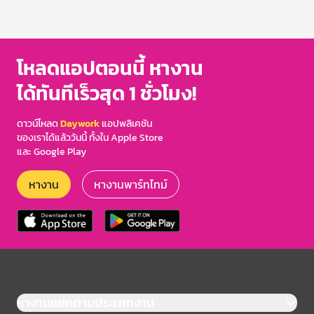
โหลดแอปตอนนี้ หางาน
ได้ทันทีเร็วสุด 1 ชั่วโมง!
ดาวน์โหลด
Daywork
แอปพลิเคชัน
ของเราได้แล้ววันนี้ ทั้งใน Apple Store
และ Google Play
หางาน
หางานพาร์ทไทม์
หางานแยกตามประเภทงาน