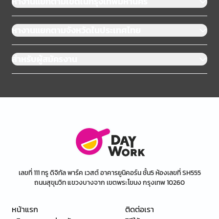
หางานแยกตามเขตในกรุงเทพมหานคร
หางานแยกตามจังหวัดในประเทศไทย
สำหรับผู้สมัครงาน
เลขที่ 111 ทรู ดิจิทัล พาร์ค เวสต์ อาคารยูนิคอร์น ชั้น5 ห้องเลขที่ SH555
ถนนสุขุมวิท แขวงบางจาก เขตพระโขนง กรุงเทพ 10260
หน้าแรก
ติดต่อเรา