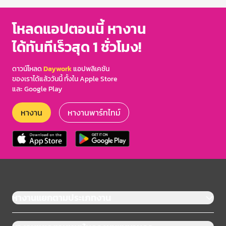
โหลดแอปตอนนี้ หางาน
ได้ทันทีเร็วสุด 1 ชั่วโมง!
ดาวน์โหลด
Daywork
แอปพลิเคชัน
ของเราได้แล้ววันนี้ ทั้งใน Apple Store
และ Google Play
หางาน
หางานพาร์ทไทม์
หางานแยกตามประเภทงาน