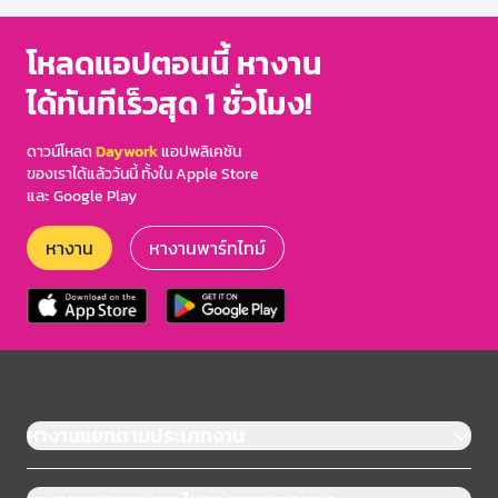
โหลดแอปตอนนี้ หางาน
ได้ทันทีเร็วสุด 1 ชั่วโมง!
ดาวน์โหลด
Daywork
แอปพลิเคชัน
ของเราได้แล้ววันนี้ ทั้งใน Apple Store
และ Google Play
หางาน
หางานพาร์ทไทม์
หางานแยกตามประเภทงาน