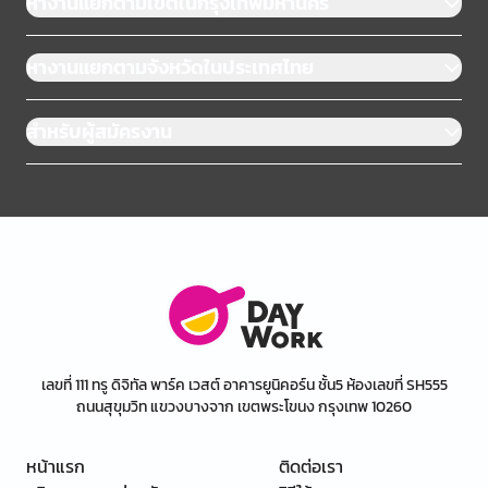
หางานแยกตามเขตในกรุงเทพมหานคร
หางานแยกตามจังหวัดในประเทศไทย
สำหรับผู้สมัครงาน
เลขที่ 111 ทรู ดิจิทัล พาร์ค เวสต์ อาคารยูนิคอร์น ชั้น5 ห้องเลขที่ SH555
ถนนสุขุมวิท แขวงบางจาก เขตพระโขนง กรุงเทพ 10260
หน้าแรก
ติดต่อเรา