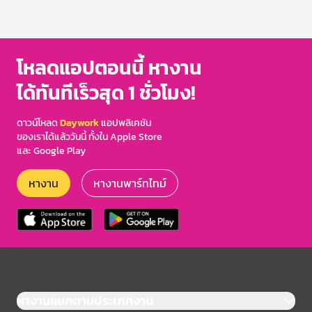
โหลดแอปตอนนี้ หางาน
ได้ทันทีเร็วสุด 1 ชั่วโมง!
ดาวน์โหลด
Daywork
แอปพลิเคชัน
ของเราได้แล้ววันนี้ ทั้งใน Apple Store
และ Google Play
หางาน
หางานพาร์ทไทม์
หางานแยกตามประเภทงาน