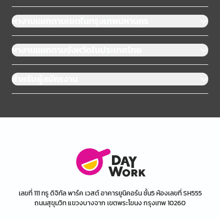
หางานแยกตามเขตในกรุงเทพมหานคร
หางานแยกตามจังหวัดในประเทศไทย
สำหรับผู้สมัครงาน
เลขที่ 111 ทรู ดิจิทัล พาร์ค เวสต์ อาคารยูนิคอร์น ชั้น5 ห้องเลขที่ SH555
ถนนสุขุมวิท แขวงบางจาก เขตพระโขนง กรุงเทพ 10260