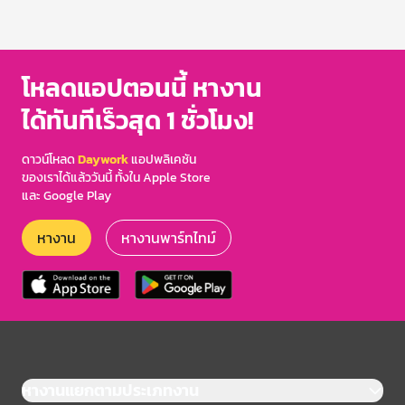
โหลดแอปตอนนี้ หางาน
ได้ทันทีเร็วสุด 1 ชั่วโมง!
ดาวน์โหลด
Daywork
แอปพลิเคชัน
ของเราได้แล้ววันนี้ ทั้งใน Apple Store
และ Google Play
หางาน
หางานพาร์ทไทม์
หางานแยกตามประเภทงาน