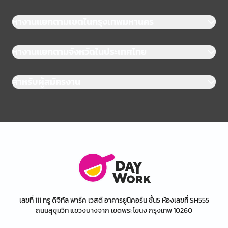
หางานแยกตามเขตในกรุงเทพมหานคร
หางานแยกตามจังหวัดในประเทศไทย
สำหรับผู้สมัครงาน
เลขที่ 111 ทรู ดิจิทัล พาร์ค เวสต์ อาคารยูนิคอร์น ชั้น5 ห้องเลขที่ SH555
ถนนสุขุมวิท แขวงบางจาก เขตพระโขนง กรุงเทพ 10260