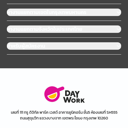
หางานแยกตามเขตในกรุงเทพมหานคร
หางานแยกตามจังหวัดในประเทศไทย
สำหรับผู้สมัครงาน
เลขที่ 111 ทรู ดิจิทัล พาร์ค เวสต์ อาคารยูนิคอร์น ชั้น5 ห้องเลขที่ SH555
ถนนสุขุมวิท แขวงบางจาก เขตพระโขนง กรุงเทพ 10260