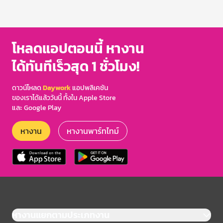
โหลดแอปตอนนี้ หางาน
ได้ทันทีเร็วสุด 1 ชั่วโมง!
ดาวน์โหลด
Daywork
แอปพลิเคชัน
ของเราได้แล้ววันนี้ ทั้งใน Apple Store
และ Google Play
หางาน
หางานพาร์ทไทม์
หางานแยกตามประเภทงาน