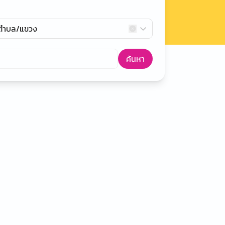
กตำบล/แขวง
ค้นหา