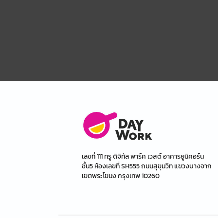
เลขที่ 111 ทรู ดิจิทัล พาร์ค เวสต์ อาคารยูนิคอร์น
ชั้น5 ห้องเลขที่ SH555 ถนนสุขุมวิท แขวงบางจาก
เขตพระโขนง กรุงเทพ 10260