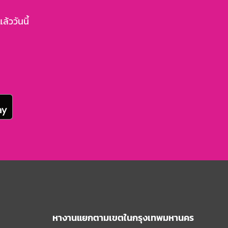
้ววันนี้
หางานแยกตามเขตในกรุงเทพมหานคร