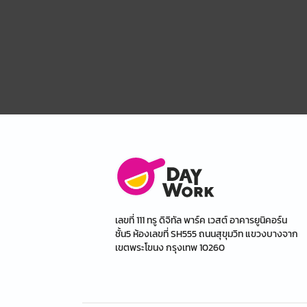
เลขที่ 111 ทรู ดิจิทัล พาร์ค เวสต์ อาคารยูนิคอร์น
ชั้น5 ห้องเลขที่ SH555 ถนนสุขุมวิท แขวงบางจาก
เขตพระโขนง กรุงเทพ 10260