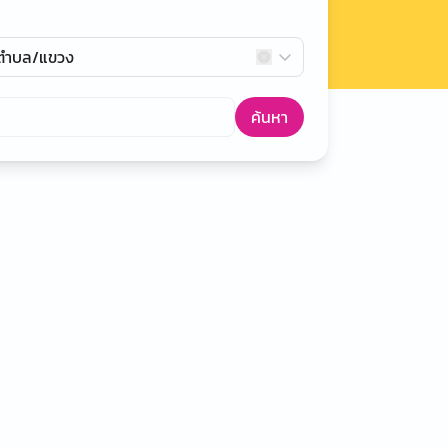
กตำบล/แขวง
ค้นหา