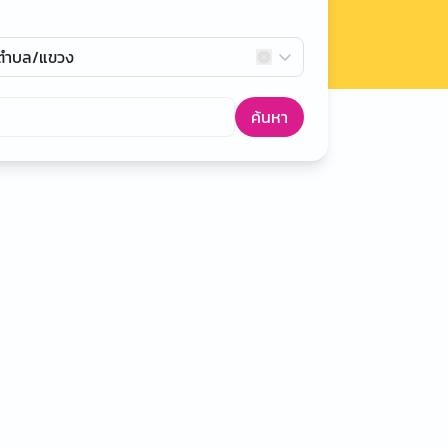
กตำบล/แขวง
ค้นหา