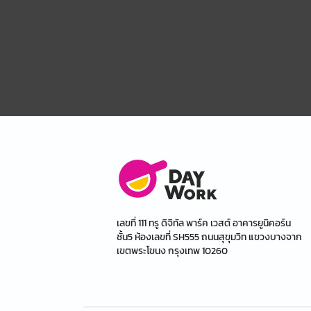
เลขที่ 111 ทรู ดิจิทัล พาร์ค เวสต์ อาคารยูนิคอร์น
ชั้น5 ห้องเลขที่ SH555 ถนนสุขุมวิท แขวงบางจาก
เขตพระโขนง กรุงเทพ 10260