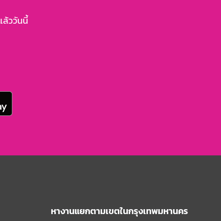
้ววันนี้
หางานแยกตามเขตในกรุงเทพมหานคร