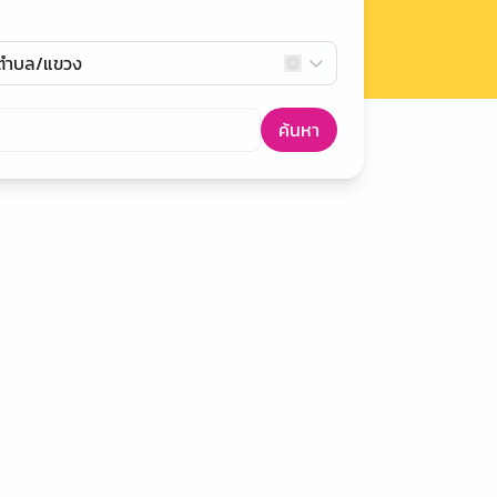
กตำบล/แขวง
ค้นหา