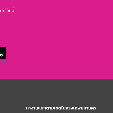
้ววันนี้
หางานแยกตามเขตในกรุงเทพมหานคร