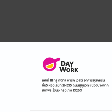
เลขที่ 111 ทรู ดิจิทัล พาร์ค เวสต์ อาคารยูนิคอร์น
ชั้น5 ห้องเลขที่ SH555 ถนนสุขุมวิท แขวงบางจาก
เขตพระโขนง กรุงเทพ 10260