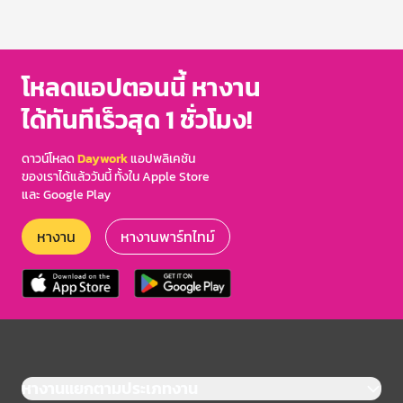
โหลดแอปตอนนี้ หางาน
ได้ทันทีเร็วสุด 1 ชั่วโมง!
ดาวน์โหลด
Daywork
แอปพลิเคชัน
ของเราได้แล้ววันนี้ ทั้งใน Apple Store
และ Google Play
หางาน
หางานพาร์ทไทม์
หางานแยกตามประเภทงาน