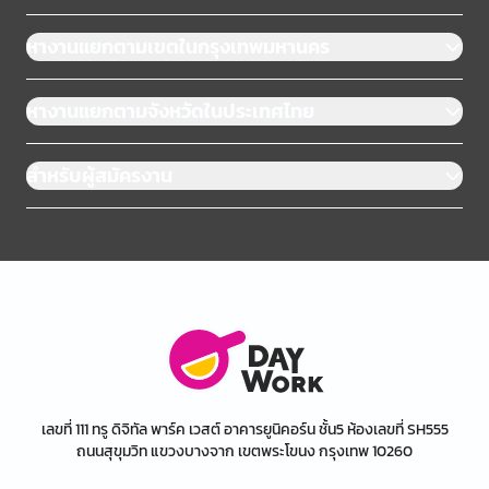
หางานแยกตามเขตในกรุงเทพมหานคร
หางานแยกตามจังหวัดในประเทศไทย
สำหรับผู้สมัครงาน
เลขที่ 111 ทรู ดิจิทัล พาร์ค เวสต์ อาคารยูนิคอร์น ชั้น5 ห้องเลขที่ SH555
ถนนสุขุมวิท แขวงบางจาก เขตพระโขนง กรุงเทพ 10260