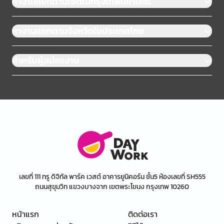
หางานแยกตามเขตในกรุงเทพมหานคร
หางานแยกตามจังหวัดในประเทศไทย
สำหรับผู้สมัครงาน
เลขที่ 111 ทรู ดิจิทัล พาร์ค เวสต์ อาคารยูนิคอร์น ชั้น5 ห้องเลขที่ SH555
ถนนสุขุมวิท แขวงบางจาก เขตพระโขนง กรุงเทพ 10260
หน้าแรก
ติดต่อเรา