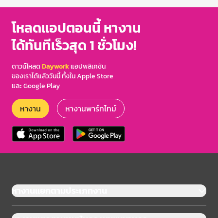
โหลดแอปตอนนี้ หางาน
ได้ทันทีเร็วสุด 1 ชั่วโมง!
ดาวน์โหลด
Daywork
แอปพลิเคชัน
ของเราได้แล้ววันนี้ ทั้งใน Apple Store
และ Google Play
หางาน
หางานพาร์ทไทม์
หางานแยกตามประเภทงาน