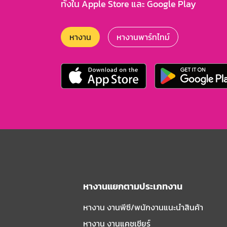
ทั้งใน Apple Store และ Google Play
หางาน
หางานพาร์ทไทม์
หางานแยกตามประเภทงาน
หางาน งานพีซี/พนักงานแนะนําสินค้า
หางาน งานแคชเชียร์