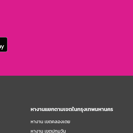
หางานแยกตามเขตในกรุงเทพมหานคร
หางาน เขตคลองเตย
หางาน เขตปทุมวัน