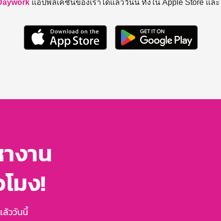
Daywork
แอปพลิเคชันของเราได้แล้ววันนี้ ทั้งใน Apple Store แล
หางาน
่วโมง!
้ววันนี้