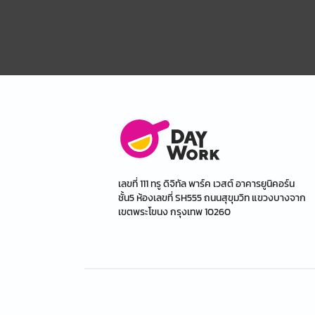
เลขที่ 111 ทรู ดิจิทัล พาร์ค เวสต์ อาคารยูนิคอร์น
ชั้น5 ห้องเลขที่ SH555 ถนนสุขุมวิท แขวงบางจาก
เขตพระโขนง กรุงเทพ 10260