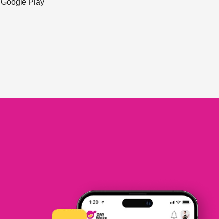
ะ Google Play