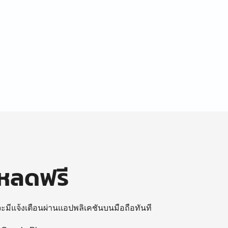
โหลดฟรี
 จะมีแจ้งเตือนผ่านแอปพลิเคชันบนมือถือทันที