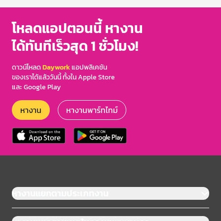
โหลดแอปตอนนี้ หางาน
ได้ทันทีเร็วสุด 1 ชั่วโมง!
ดาวน์โหลด
Daywork
แอปพลิเคชัน
ของเราได้แล้ววันนี้ ทั้งใน Apple Store
และ Google Play
หางาน
หางานพาร์ทไทม์
หางานแยกตามประเภทงาน