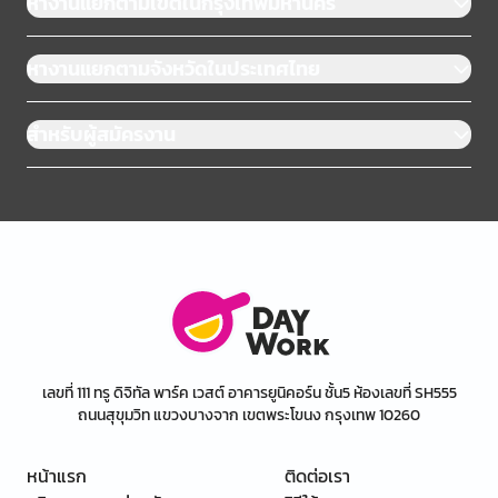
หางานแยกตามเขตในกรุงเทพมหานคร
หางานแยกตามจังหวัดในประเทศไทย
สำหรับผู้สมัครงาน
เลขที่ 111 ทรู ดิจิทัล พาร์ค เวสต์ อาคารยูนิคอร์น ชั้น5 ห้องเลขที่ SH555
ถนนสุขุมวิท แขวงบางจาก เขตพระโขนง กรุงเทพ 10260
หน้าแรก
ติดต่อเรา