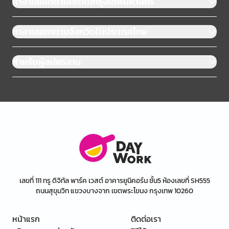
หางานแยกตามเขตในกรุงเทพมหานคร
หางานแยกตามจังหวัดในประเทศไทย
สำหรับผู้สมัครงาน
เลขที่ 111 ทรู ดิจิทัล พาร์ค เวสต์ อาคารยูนิคอร์น ชั้น5 ห้องเลขที่ SH555
ถนนสุขุมวิท แขวงบางจาก เขตพระโขนง กรุงเทพ 10260
หน้าแรก
ติดต่อเรา