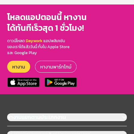
โหลดแอปตอนนี้ หางาน
ได้ทันทีเร็วสุด 1 ชั่วโมง!
ดาวน์โหลด
Daywork
แอปพลิเคชัน
ของเราได้แล้ววันนี้ ทั้งใน Apple Store
และ Google Play
หางาน
หางานพาร์ทไทม์
หางานแยกตามประเภทงาน