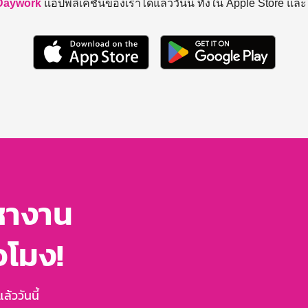
Daywork
แอปพลิเคชันของเราได้แล้ววันนี้ ทั้งใน Apple Store แล
หางาน
่วโมง!
้ววันนี้