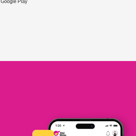
ะ Google Play