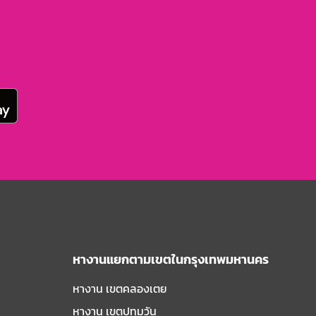
หางานแยกตามเขตในกรุงเทพมหานคร
หางาน เขตคลองเตย
หางาน เขตปทุมวัน