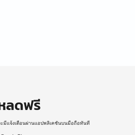
โหลดฟรี
 จะมีแจ้งเตือนผ่านแอปพลิเคชันบนมือถือทันที