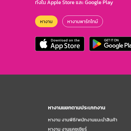
ทั้งใน Apple Store และ Google Play
หางาน
หางานพาร์ทไทม์
หางานแยกตามประเภทงาน
หางาน งานพีซี/พนักงานแนะนําสินค้า
หางาน งานแคชเชียร์