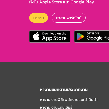
ทั้งใน Apple Store และ Google Play
หางาน
หางานพาร์ทไทม์
หางานแยกตามประเภทงาน
หางาน งานพีซี/พนักงานแนะนําสินค้า
หางาน งานแคชเชียร์