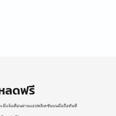
โหลดฟรี
 จะมีแจ้งเตือนผ่านแอปพลิเคชันบนมือถือทันที