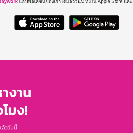
Daywork
แอปพลิเคชันของเราได้แล้ววันนี้ ทั้งใน Apple Store แล
หางาน
่วโมง!
้ววันนี้