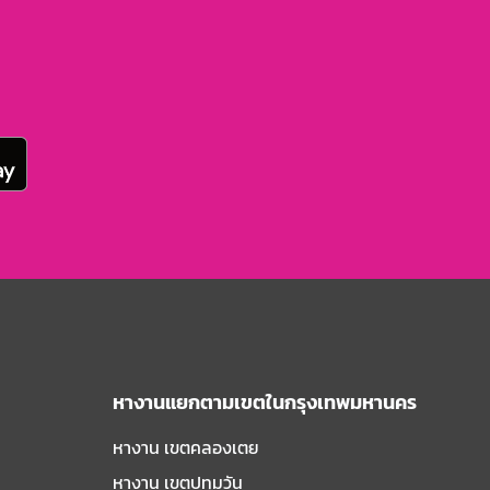
หางานแยกตามเขตในกรุงเทพมหานคร
หางาน เขตคลองเตย
หางาน เขตปทุมวัน