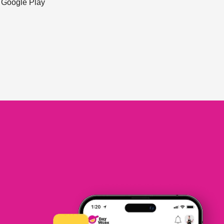
ะ Google Play