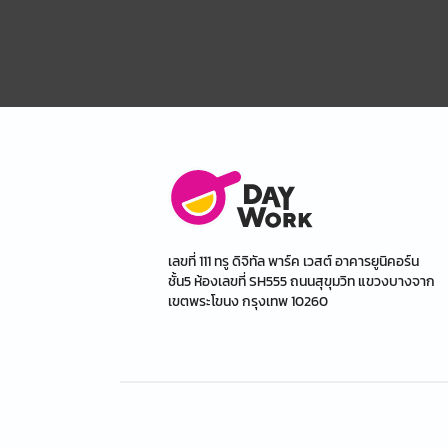
เลขที่ 111 ทรู ดิจิทัล พาร์ค เวสต์ อาคารยูนิคอร์น
ชั้น5 ห้องเลขที่ SH555 ถนนสุขุมวิท แขวงบางจาก
เขตพระโขนง กรุงเทพ 10260