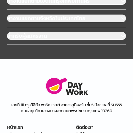
หางานแยกตามเขตในกรุงเทพมหานคร
หางานแยกตามจังหวัดในประเทศไทย
สำหรับผู้สมัครงาน
เลขที่ 111 ทรู ดิจิทัล พาร์ค เวสต์ อาคารยูนิคอร์น ชั้น5 ห้องเลขที่ SH555
ถนนสุขุมวิท แขวงบางจาก เขตพระโขนง กรุงเทพ 10260
หน้าแรก
ติดต่อเรา