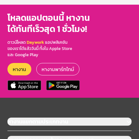
โหลดแอปตอนนี้ หางาน
ได้ทันทีเร็วสุด 1 ชั่วโมง!
ดาวน์โหลด
Daywork
แอปพลิเคชัน
ของเราได้แล้ววันนี้ ทั้งใน Apple Store
และ Google Play
หางาน
หางานพาร์ทไทม์
หางานแยกตามประเภทงาน