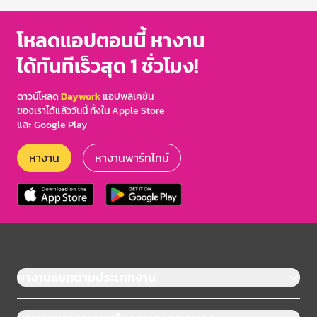
โหลดแอปตอนนี้ หางาน
ได้ทันทีเร็วสุด 1 ชั่วโมง!
ดาวน์โหลด
Daywork
แอปพลิเคชัน
ของเราได้แล้ววันนี้ ทั้งใน Apple Store
และ Google Play
หางาน
หางานพาร์ทไทม์
หางานแยกตามประเภทงาน