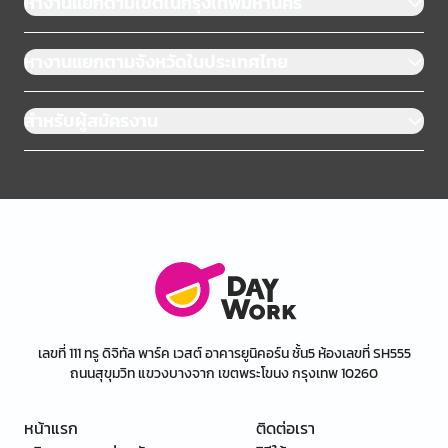
หางานแยกตามเขตในกรุงเทพมหานคร
หางานแยกตามจังหวัดในประเทศไทย
สำหรับผู้สมัครงาน
เลขที่ 111 ทรู ดิจิทัล พาร์ค เวสต์ อาคารยูนิคอร์น ชั้น5 ห้องเลขที่ SH555
ถนนสุขุมวิท แขวงบางจาก เขตพระโขนง กรุงเทพ 10260
หน้าแรก
ติดต่อเรา