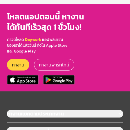
โหลดแอปตอนนี้ หางาน
ได้ทันทีเร็วสุด 1 ชั่วโมง!
ดาวน์โหลด
Daywork
แอปพลิเคชัน
ของเราได้แล้ววันนี้ ทั้งใน Apple Store
และ Google Play
หางาน
หางานพาร์ทไทม์
หางานแยกตามประเภทงาน