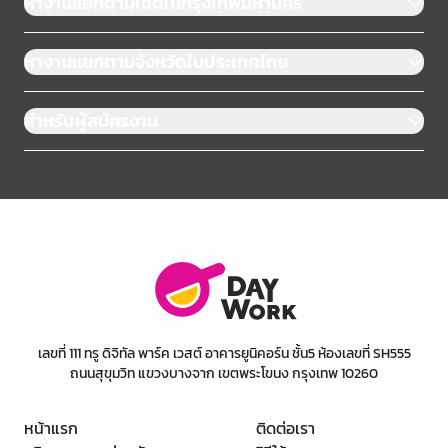
หางานแยกตามเขตในกรุงเทพมหานคร
หางานแยกตามจังหวัดในประเทศไทย
สำหรับผู้สมัครงาน
เลขที่ 111 ทรู ดิจิทัล พาร์ค เวสต์ อาคารยูนิคอร์น ชั้น5 ห้องเลขที่ SH555
ถนนสุขุมวิท แขวงบางจาก เขตพระโขนง กรุงเทพ 10260
หน้าแรก
ติดต่อเรา