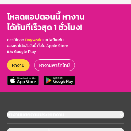
โหลดแอปตอนนี้ หางาน
ได้ทันทีเร็วสุด 1 ชั่วโมง!
ดาวน์โหลด
Daywork
แอปพลิเคชัน
ของเราได้แล้ววันนี้ ทั้งใน Apple Store
และ Google Play
หางาน
หางานพาร์ทไทม์
หางานแยกตามประเภทงาน